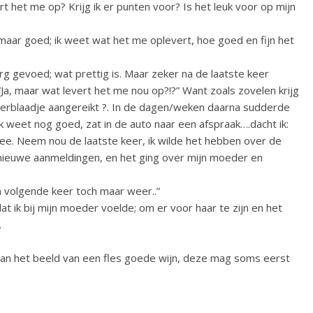
rt het me op? Krijg ik er punten voor? Is het leuk voor op mijn
, maar goed; ik weet wat het me oplevert, hoe goed en fijn het
rg gevoed; wat prettig is. Maar zeker na de laatste keer
a, maar wat levert het me nou op?!?” Want zoals zovelen krijg
eerblaadje aangereikt ?. In de dagen/weken daarna sudderde
 weet nog goed, zat in de auto naar een afspraak….dacht ik:
mee. Neem nou de laatste keer, ik wilde het hebben over de
nieuwe aanmeldingen, en het ging over mijn moeder en
en volgende keer toch maar weer..”
at ik bij mijn moeder voelde; om er voor haar te zijn en het
.
aan het beeld van een fles goede wijn, deze mag soms eerst