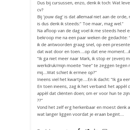
Dus bij cursussen, enzo, denk ik toch: Wat leve
cv?
Bij ‘jouw dag’ is dat allemaal niet aan de orde
is dus denk ik steeds:” Toe maar, mag wel.”
Na afloop van de dag voel ik me steeds heel e
bekroop me na een paar weken de gedachte: “J
ik de antwoorden graag snel, op een present
dat wat door en toen…..op dat ene moment….ik
”Ik ga niet meer naar Mark, ik stop er (even) 
werkdruk/mijn moeite “nee” te zeggen tegen 
mij….Wat schiet ik ermee op?”
Ineens viel het kwartje…..En ik dacht: ”Ik ga e
En toen ineens, zag ik het verband: het appèl d
appèl dat cliënten doen; om er voor hun te zijn
??”
Vond het zelf erg herkenbaar en moest denk 
wat langer liggen voordat je eraan begint….