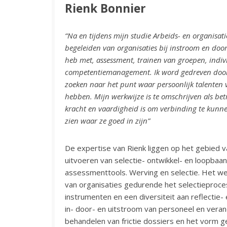
Rienk Bonnier
“Na en tijdens mijn studie Arbeids- en organisat
begeleiden van organisaties bij instroom en door
heb met, assessment, trainen van groepen, indi
competentiemanagement. Ik word gedreven door d
zoeken naar het punt waar persoonlijk talente
hebben. Mijn werkwijze is te omschrijven als betr
kracht en vaardigheid is om verbinding te kunn
zien waar ze goed in zijn”
De expertise van Rienk liggen op het gebied 
uitvoeren van selectie- ontwikkel- en loopba
assessmenttools. Werving en selectie. Het w
van organisaties gedurende het selectieproce
instrumenten en een diversiteit aan reflectie
in- door- en uitstroom van personeel en veran
behandelen van frictie dossiers en het vor