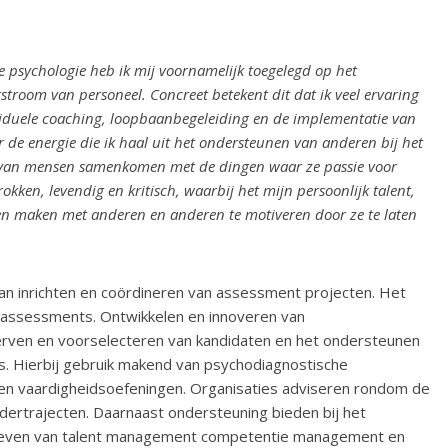
ie psychologie heb ik mij voornamelijk toegelegd op het
stroom van personeel. Concreet betekent dit dat ik veel ervaring
viduele coaching, loopbaanbegeleiding en de implementatie van
e energie die ik haal uit het ondersteunen van anderen bij het
n van mensen samenkomen met de dingen waar ze passie voor
okken, levendig en kritisch, waarbij het mijn persoonlijk talent,
en maken met anderen en anderen te motiveren door ze te laten
van inrichten en coördineren van assessment projecten. Het
anassessments. Ontwikkelen en innoveren van
erven en voorselecteren van kandidaten en het ondersteunen
s. Hierbij gebruik makend van psychodiagnostische
- en vaardigheidsoefeningen. Organisaties adviseren rondom de
dertrajecten. Daarnaast ondersteuning bieden bij het
m geven van talent management competentie management en