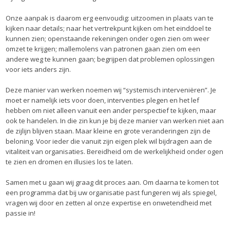
Onze aanpak is daarom erg eenvoudig: uitzoomen in plaats van te
kijken naar details; naar het vertrekpunt kijken om het einddoel te
kunnen zien; openstaande rekeningen onder ogen zien om weer
omzet te krijgen; mallemolens van patronen gaan zien om een
andere weg te kunnen gaan; begrijpen dat problemen oplossingen
voor iets anders zijn.
Deze manier van werken noemen wij “systemisch interveniëren”. Je
moet er namelijk iets voor doen, interventies plegen en het lef
hebben om niet alleen vanuit een ander perspectief te kijken, maar
ook te handelen. In die zin kun je bij deze manier van werken niet aan
de zijlijn blijven staan. Maar kleine en grote veranderingen zijn de
beloning. Voor ieder die vanuit zijn eigen plek wil bijdragen aan de
vitaliteit van organisaties. Bereidheid om de werkelijkheid onder ogen
te zien en dromen en illusies los te laten.
Samen met u gaan wij graag dit proces aan. Om daarna te komen tot
een programma dat bij uw organisatie past fungeren wij als spiegel,
vragen wij door en zetten al onze expertise en onwetendheid met
passie in!