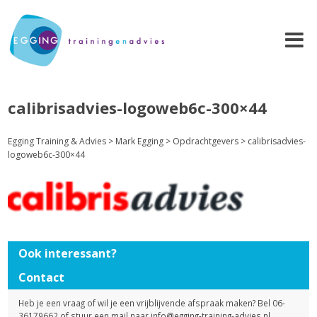
calibrisadvies-logoweb6c-300×44
Egging Training & Advies
>
Mark Egging
>
Opdrachtgevers
>
calibrisadvies-
logoweb6c-300×44
Ook interessant?
Contact
Heb je een vraag of wil je een vrijblijvende afspraak maken? Bel 06-
36179662 of stuur een mail naar
info@egging-training-advies.nl